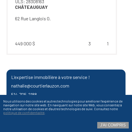
ULS: 28308163
CHÂTEAUGUAY
62 Rue Langlois O.
449 000 $
3
1
L’expertise immobilière à votre service !
nathalie@courtierlauzon.com
514-705-2188
Nous utilisons des cookies et autres technologies pour améliorer l’expérience de
navigation sur notre site web. En naviguant sur notre site Web, vous consentez à
notre utilisation de cookies et d'autres technologies de suivi. Consultez notre
politique de confidentialité
.
Politique de confidentialité
J'AI COMPRIS
Site et hébergement par
YMarketing