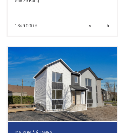
959 2e Rang
1 849 000 $
4
4
MAISON À ÉTAGES