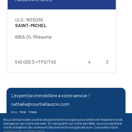
ULS: 18310255
SAINT-MICHEL
665A Ch. Rhéaume
545 000 $
+TPS/TVQ
4
2
L’expertise immobilière à votre service !
nathalie@courtierlauzon.com
514-705-2188
Nous utilisons des cookies et autres technologies pour améliorer l’expérience de
navigation sur notre site web. En naviguant sur notre site Web, vous consentez à
notre utilisation de cookies et d'autres technologies de suivi. Consultez notre
politique de confidentialité
.