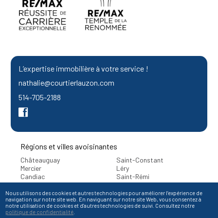
L’expertise immobilière à votre service !
nathalie@courtierlauzon.com
514-705-2188
Régions et villes avoisinantes
Châteauguay
Saint-Constant
Mercier
Léry
Candiac
Saint-Rémi
Beauharnois
Sainte-Catherine
Sainte-Martine
Saint-Isidore
Nous utilisons des cookies et autres technologies pour améliorer l’expérience de
navigation sur notre site web. En naviguant sur notre site Web, vous consentez à
notre utilisation de cookies et d'autres technologies de suivi. Consultez notre
politique de confidentialité
.