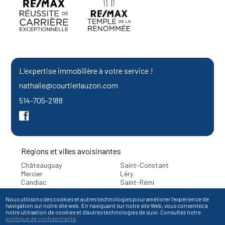
L’expertise immobilière à votre service !
nathalie@courtierlauzon.com
514-705-2188
Régions et villes avoisinantes
Châteauguay
Saint-Constant
Mercier
Léry
Candiac
Saint-Rémi
Beauharnois
Sainte-Catherine
Sainte-Martine
Saint-Isidore
Nous utilisons des cookies et autres technologies pour améliorer l’expérience de
navigation sur notre site web. En naviguant sur notre site Web, vous consentez à
notre utilisation de cookies et d'autres technologies de suivi. Consultez notre
politique de confidentialité
.