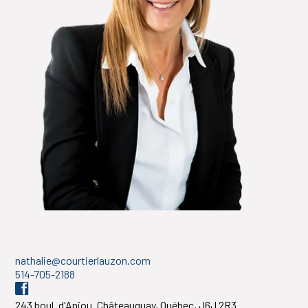
nathalie@courtierlauzon.com
514-705-2188
243 boul. d'Anjou. Châteauguay, Québec, J6J 2R3